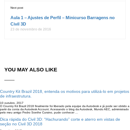
Next post
Aula 1 – Ajustes de Perfil – Minicurso Barragens no
Civil 3D
23 de novembro de 2016
YOU MAY ALSO LIKE
Country Kit Brazil 2018, entenda os motivos para utilizá-lo em projetos
de infraestrutura.
10 outubro, 2017
O Country Kit Brazil 2018 finalmente foi liberado pela equipe da Autodesk e já pode ser obtido a
partir da conta da Autodesk Account. Acessando o blog da Autodesk, Mundo AEC, administrado
pelo meu amigo Pedro Soethe Cursino, pude conhecer …
Dica rápida do Civil 3D: “Hachurando” corte e aterro em vistas de
seção no Civil 3D 2018