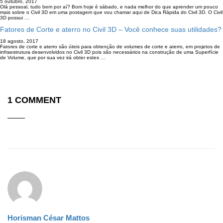
5 outubro, 2017
Olá pessoal, tudo bem por aí? Bom hoje é sábado, e nada melhor do que aprender um pouco
mais sobre o Civil 3D em uma postagem que vou chamar aqui de Dica Rápida do Civil 3D. O Civil
3D possui …
Fatores de Corte e aterro no Civil 3D – Você conhece suas utilidades?
18 agosto, 2017
Fatores de corte e aterro são úteis para obtenção de volumes de corte e aterro, em projetos de
infraestrutura desenvolvidos no Civil 3D pois são necessários na construção de uma Superfície
de Volume, que por sua vez irá obter estes …
1 COMMENT
Horisman César Mattos