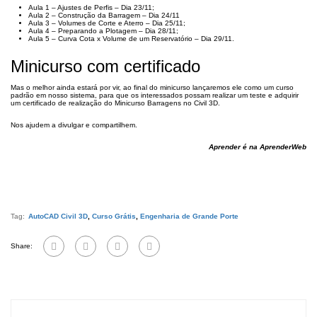
Aula 1 – Ajustes de Perfis – Dia 23/11;
Aula 2 – Construção da Barragem – Dia 24/11
Aula 3 – Volumes de Corte e Aterro – Dia 25/11;
Aula 4 – Preparando a Plotagem – Dia 28/11;
Aula 5 – Curva Cota x Volume de um Reservatório – Dia 29/11.
Minicurso com certificado
Mas o melhor ainda estará por vir, ao final do minicurso lançaremos ele como um curso
padrão em nosso sistema, para que os interessados possam realizar um teste e adquirir
um certificado de realização do Minicurso Barragens no Civil 3D.
Nos ajudem a divulgar e compartilhem.
Aprender é na AprenderWeb
Tag:
AutoCAD Civil 3D
,
Curso Grátis
,
Engenharia de Grande Porte
Share: