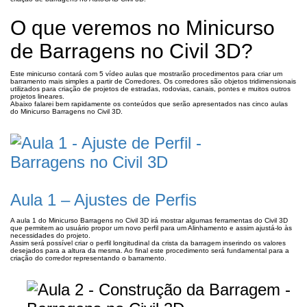
O que veremos no Minicurso
de Barragens no Civil 3D?
Este minicurso contará com 5 vídeo aulas que mostrarão procedimentos para criar um
barramento mais simples a partir de Corredores. Os corredores são objetos tridimensionais
utilizados para criação de projetos de estradas, rodovias, canais, pontes e muitos outros
projetos lineares.
Abaixo falarei bem rapidamente os conteúdos que serão apresentados nas cinco aulas
do Minicurso Barragens no Civil 3D.
Aula 1 – Ajustes de Perfis
A aula 1 do Minicurso Barragens no Civil 3D irá mostrar algumas ferramentas do Civil 3D
que permitem ao usuário propor um novo perfil para um Alinhamento e assim ajustá-lo às
necessidades do projeto.
Assim será possível criar o perfil longitudinal da crista da barragem inserindo os valores
desejados para a altura da mesma. Ao final este procedimento será fundamental para a
criação do corredor representando o barramento.