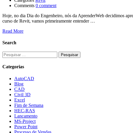
Categories
Revit
Comments
0 comment
Hoje, no dia Dia do Engenheiro, nós da AprenderWeb decidimos aprese
curso de Revit, vamos primeiramente entender …
Read More
Search
Pesquisar
por:
Categorias
AutoCAD
Blog
CAD
Civil 3D
Excel
Fim de Semana
HEC-RAS
Lançamento
MS-Project
Power Point
Processo de Vendas