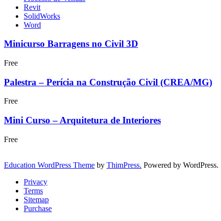
Revit
SolidWorks
Word
Minicurso Barragens no Civil 3D
Free
Palestra – Perícia na Construção Civil (CREA/MG)
Free
Mini Curso – Arquitetura de Interiores
Free
Education WordPress Theme
by
ThimPress.
Powered by WordPress.
Privacy
Terms
Sitemap
Purchase