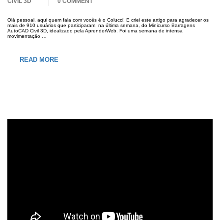
CIVIL 3D
0 COMMENT
Olá pessoal, aqui quem fala com vocês é o Colucci! E criei este artigo para agradecer os
mais de 910 usuários que participaram, na última semana, do Minicurso Barragens
AutoCAD Civil 3D, idealizado pela AprenderWeb. Foi uma semana de intensa
movimentação …
READ MORE