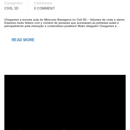
Categories
Comments
CIVIL 3D
0 COMMENT
Chegamos a terceira aula do Minicurso Barragens no Civil 3D – Volumes de corte e aterro.
Estamos muito felizes com o número de pessoas que acessaram as primeiras aulas e
principalmente pela interação e comentários positivos! Muito obrigado! Chegamos a …
READ MORE