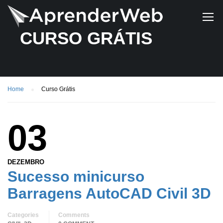
CURSO GRÁTIS
Home
Curso Grátis
03
DEZEMBRO
Sucesso minicurso
Barragens AutoCAD Civil 3D
Categories
Comments