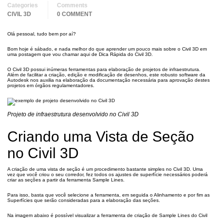
Categories
Comments
CIVIL 3D
0 COMMENT
Olá pessoal, tudo bem por aí?
Bom hoje é sábado, e nada melhor do que aprender um pouco mais sobre o Civil 3D em
uma postagem que vou chamar aqui de Dica Rápida do Civil 3D.
O Civil 3D possui inúmeras ferramentas para elaboração de projetos de infraestrutura.
Além de facilitar a criação, edição e modificação de desenhos, este robusto software da
Autodesk nos auxilia na elaboração da documentação necessária para aprovação destes
projetos em órgãos regulamentadores.
Projeto de infraestrutura desenvolvido no Civil 3D
Criando uma Vista de Seção
no Civil 3D
A criação de uma vista de seção é um procedimento bastante simples no Civil 3D. Uma
vez que você criou o seu corredor, fez todos os ajustes de superfície necessários poderá
criar as seções a partir da ferramenta Sample Lines.
Para isso, basta que você selecione a ferramenta, em seguida o Alinhamento e por fim as
Superfícies que serão consideradas para a elaboração das seções.
Na imagem abaixo é possível visualizar a ferramenta de criação de Sample Lines do Civil