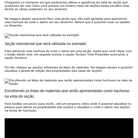
Chegamos no momento em que poderemos alterar a aparência da vista de seção que
acabamos de criar. Caso você possua um número maior de seções basta escolher uma
dentre as várias existentes no seu desenho.
Na imagem abaixo apresento-lhes uma seção que não está ajustada para apresentar
uma hachura de corte e aterro em seu desenho. Notem que é possível notar os taludes
no desenho.
Seção transversal que será utilizada no exemplo.
Para adicionar uma hachura de corte e aterro em uma seção, basta que você clique com
o botão direito nela, em seguida acesse a opção Section View Properties acionando a
opção Sections.
Por fim, marque as opções referentes ás listas de materiais. Na imagem abaixo é possível
visualizar a janela de edição das propriedades das vistas de seções.
Escolhendo as listas de materiais que serão apresentadas como hachuras
na vista de seção.
Para facilitar um pouco para vocês, criei um pequeno vídeo onde é possível visualizar os
passos para alterar as propriedades das seções e visualizar o corte e aterro nas seções
na forma de hachuras.