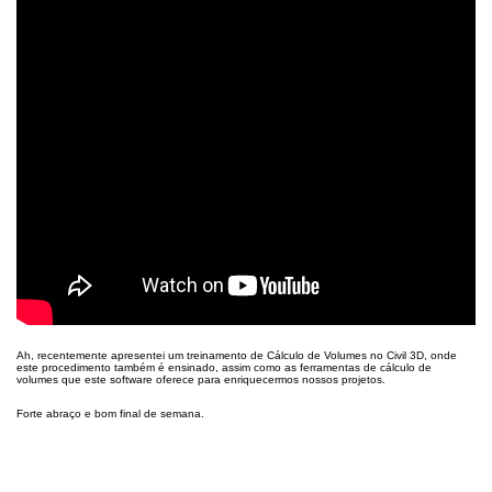
Ah, recentemente apresentei um treinamento de Cálculo de Volumes no Civil 3D, onde
este procedimento também é ensinado, assim como as ferramentas de cálculo de
volumes que este software oferece para enriquecermos nossos projetos.
Forte abraço e bom final de semana.