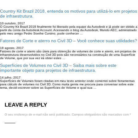
Country Kit Brazil 2018, entenda os motivos para utilizá-lo em projetos
de infraestrutura.
10 outubro, 2017
O Country Kit Brazil 2018 finalmente foi liberado pela equipe da Autodesk e já pode ser obtido a
partir da conta da Autodesk Account. Acessando o blog da Autodesk, Mundo AEC, administrado
pelo meu amigo Pedro Soethe Cursino, pude conhecer …
Fatores de Corte e aterro no Civil 3D – Você conhece suas utilidades?
18 agosto, 2017
Fatores de corte e aterro são úteis para obtenção de volumes de corte e aterro, em projetos de
infraestrutura desenvolvidos no Civil 3D pois são necessários na construção de uma Superfície
de Volume, que por sua vez irá obter estes …
Superfícies de Volumes no Civil 3D – Saiba mais sobre este
importante objeto para projetos de infraestrutura.
14 julho, 2017
Superfícies de Volumes foram citadas em meu texto anterior onde comentei sobre ferramentas
para cálculo de volumes no Civil 3D. Como muita gente me procura para conversar sobre este
tema, decidi escrever sobre as Superfícies de Volume e qual sua …
LEAVE A REPLY
O seu endereço de e-mail não será publicado.
Campos obrigatórios são marcados com
*