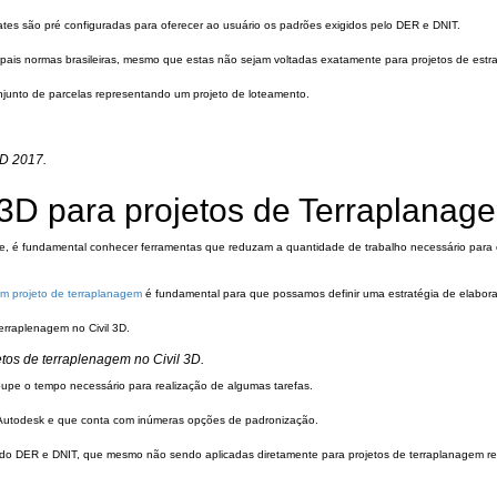
lates são pré configuradas para oferecer ao usuário os padrões exigidos pelo DER e DNIT.
ipais normas brasileiras, mesmo que estas não sejam voltadas exatamente para projetos de estr
njunto de parcelas representando um projeto de loteamento.
3D 2017.
 3D para projetos de Terraplanag
de, é fundamental conhecer ferramentas que reduzam a quantidade de trabalho necessário para
um projeto de terraplanagem
é fundamental para que possamos definir uma estratégia de elabor
etos de terraplenagem no Civil 3D.
oupe o tempo necessário para realização de algumas tarefas.
a Autodesk e que conta com inúmeras opções de padronização.
mas do DER e DNIT, que mesmo não sendo aplicadas diretamente para projetos de terraplanagem 