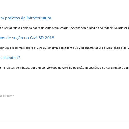
em projetos de infraestrutura.
 pode ser obtido a partir da conta da Autodesk Account. Acessando o blog da Autodesk, Mundo AE
stas de seção no Civil 3D 2018
er um pouco mais sobre o Civil 3D em uma postagem que vou chamar aqui de Dica Rápida do Civ
utilidades?
 em projetos de infraestrutura desenvolvidos no Civil 3D pois são necessários na construção de u
cados com
*