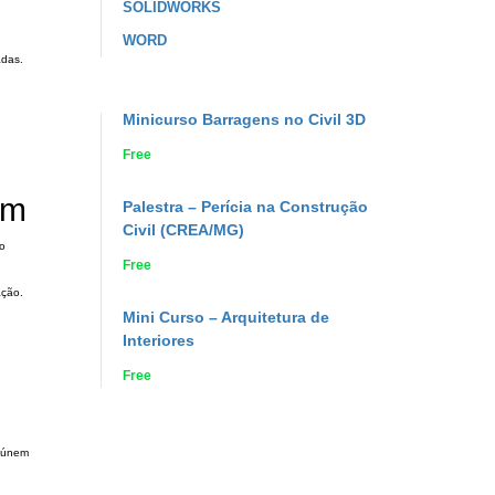
SOLIDWORKS
WORD
adas.
Minicurso Barragens no Civil 3D
Free
em
Palestra – Perícia na Construção
Civil (CREA/MG)
 o
Free
ação.
Mini Curso – Arquitetura de
Interiores
Free
reúnem