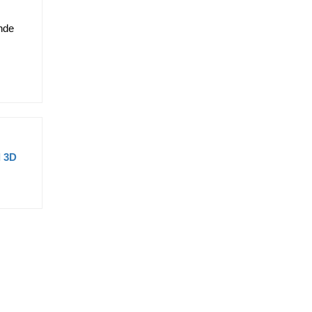
nde
l 3D