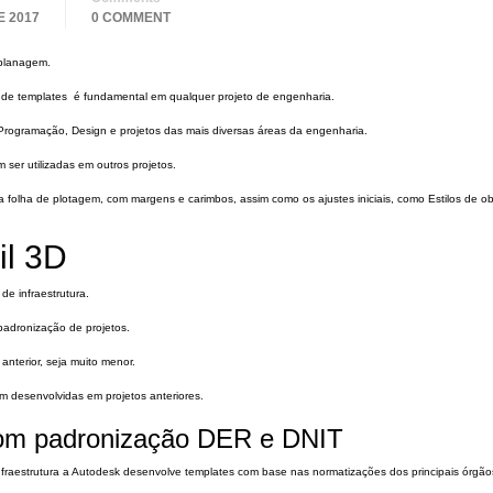
E 2017
0 COMMENT
aplanagem.
o de templates é fundamental em qualquer projeto de engenharia.
Programação, Design e projetos das mais diversas áreas da engenharia.
er utilizadas em outros projetos.
folha de plotagem, com margens e carimbos, assim como os ajustes iniciais, como Estilos de ob
il 3D
de infraestrutura.
adronização de projetos.
anterior, seja muito menor.
am desenvolvidas em projetos anteriores.
com padronização DER e DNIT
nfraestrutura a Autodesk desenvolve templates com base nas normatizações dos principais órgão