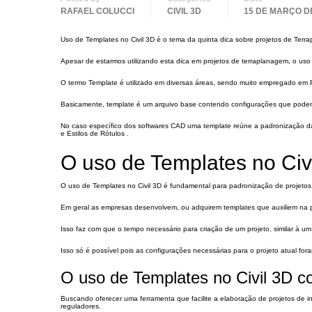
RAFAEL COLUCCI
CIVIL 3D
15 DE MARÇO D
Uso de Templates no Civil 3D é o tema da quinta dica sobre projetos de Terr
Apesar de estarmos utilizando esta dica em projetos de terraplanagem, o us
O termo Template é utilizado em diversas áreas, sendo muito empregado em 
Basicamente, template é um arquivo base contendo configurações que podem s
No caso específico dos softwares CAD uma template reúne a padronização da 
e Estilos de Rótulos .
O uso de Templates no Civ
O uso de Templates no Civil 3D é fundamental para padronização de projetos 
Em geral as empresas desenvolvem, ou adquirem templates que auxiliem na p
Isso faz com que o tempo necessário para criação de um projeto, similar à um 
Isso só é possível pois as configurações necessárias para o projeto atual for
O uso de Templates no Civil 3D 
Buscando oferecer uma ferramenta que facilite a elaboração de projetos de i
reguladores.