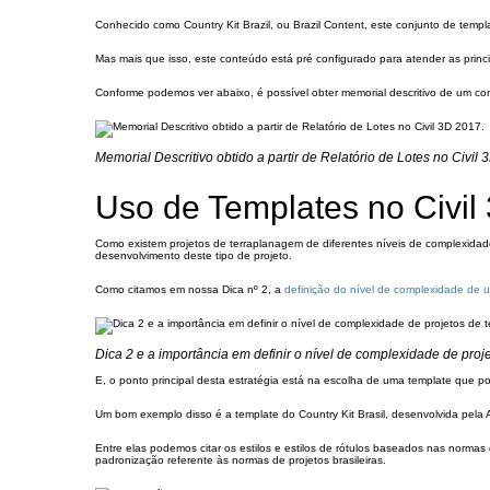
Conhecido como Country Kit Brazil, ou Brazil Content, este conjunto de temp
Mas mais que isso, este conteúdo está pré configurado para atender as princ
Conforme podemos ver abaixo, é possível obter memorial descritivo de um co
Memorial Descritivo obtido a partir de Relatório de Lotes no Civil 
Uso de Templates no Civil
Como existem projetos de terraplanagem de diferentes níveis de complexida
desenvolvimento deste tipo de projeto.
Como citamos em nossa Dica nº 2, a
definição do nível de complexidade de 
Dica 2 e a importância em definir o nível de complexidade de proj
E, o ponto principal desta estratégia está na escolha de uma template que p
Um bom exemplo disso é a template do Country Kit Brasil, desenvolvida pel
Entre elas podemos citar os estilos e estilos de rótulos baseados nas nor
padronização referente às normas de projetos brasileiras.