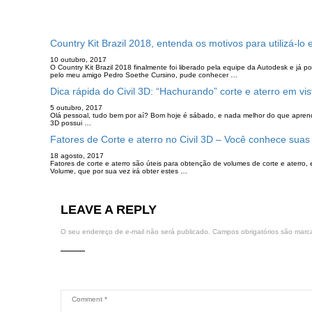
Country Kit Brazil 2018, entenda os motivos para utilizá-lo 
10 outubro, 2017
O Country Kit Brazil 2018 finalmente foi liberado pela equipe da Autodesk e já
pelo meu amigo Pedro Soethe Cursino, pude conhecer …
Dica rápida do Civil 3D: “Hachurando” corte e aterro em vi
5 outubro, 2017
Olá pessoal, tudo bem por aí? Bom hoje é sábado, e nada melhor do que aprend
3D possui …
Fatores de Corte e aterro no Civil 3D – Você conhece suas 
18 agosto, 2017
Fatores de corte e aterro são úteis para obtenção de volumes de corte e aterro,
Volume, que por sua vez irá obter estes …
LEAVE A REPLY
O seu endereço de e-mail não será publicado.
Campos obrigatórios são mar