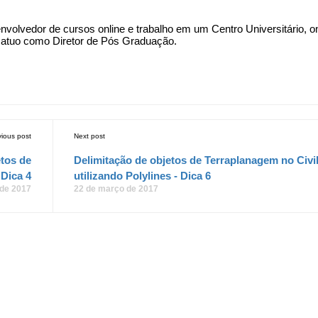
olvedor de cursos online e trabalho em um Centro Universitário, o
 e atuo como Diretor de Pós Graduação.
vious post
Next post
etos de
Delimitação de objetos de Terraplanagem no Civi
 Dica 4
utilizando Polylines - Dica 6
 de 2017
22 de março de 2017