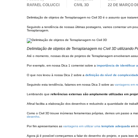
RAFAEL COLUCCI
CIVIL 3D
22 DE MARÇO D
Delimitação de objetos de Terraplanagem no Civil 3D é o assunto que tratarem
Seguindo a tendência de nossas últimas postagens, vamos comentar um po
Terraplanagem.
Delimitação de objetos de Terraplanagem no Civil 3D utilizando Po
Até o momento, nossas dicas de projetos de Terraplanagem envolveram assun
Por exemplo, em nossa Dica 1 comentei sobre a
importância de identificar 
O que nos levou à nossa Dica 2 sobre a
definição do nível de complexidad
Seguindo esta tendência, falamos em nossa Dica 3 sobre as
vantagens em reu
Lembrando que
referências externas são amplamente utilizadas em proj
Afinal facilita a elaboração dos desenhos e reduzindo a quantidade de trabal
Como o Civil 3D trouxe inúmeras ferramentas próprias, demos um passo a ma
desenho
.
Por fim apresentamos as
vantagens em utilizar uma
template adequada
em no
Agora já é possível começarmos a falar do desenho do projeto, e para isso 