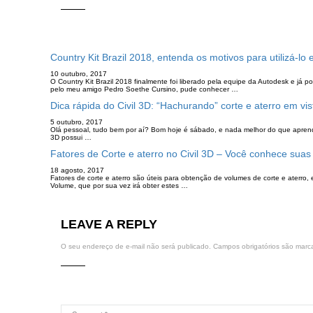
Country Kit Brazil 2018, entenda os motivos para utilizá-lo 
10 outubro, 2017
O Country Kit Brazil 2018 finalmente foi liberado pela equipe da Autodesk e já
pelo meu amigo Pedro Soethe Cursino, pude conhecer …
Dica rápida do Civil 3D: “Hachurando” corte e aterro em vi
5 outubro, 2017
Olá pessoal, tudo bem por aí? Bom hoje é sábado, e nada melhor do que aprend
3D possui …
Fatores de Corte e aterro no Civil 3D – Você conhece suas 
18 agosto, 2017
Fatores de corte e aterro são úteis para obtenção de volumes de corte e aterro,
Volume, que por sua vez irá obter estes …
LEAVE A REPLY
O seu endereço de e-mail não será publicado.
Campos obrigatórios são mar