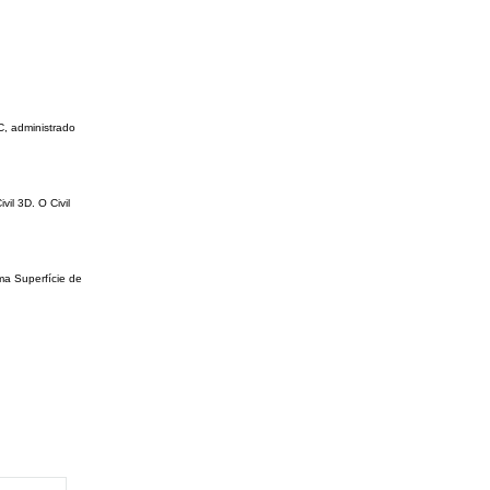
C, administrado
il 3D. O Civil
ma Superfície de