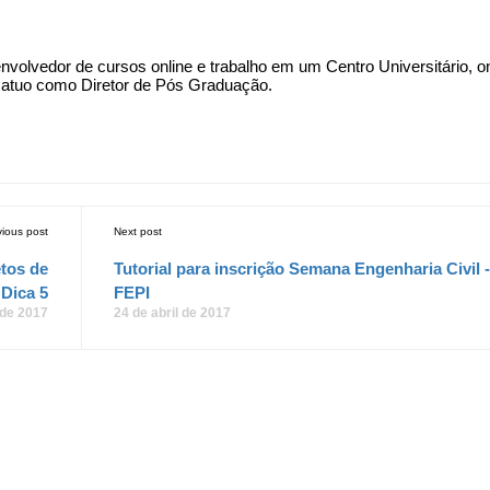
olvedor de cursos online e trabalho em um Centro Universitário, o
 e atuo como Diretor de Pós Graduação.
vious post
Next post
etos de
Tutorial para inscrição Semana Engenharia Civil -
 Dica 5
FEPI
 de 2017
24 de abril de 2017