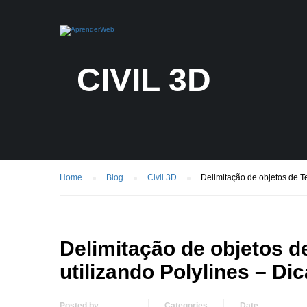
CIVIL 3D
Home
Blog
Civil 3D
Delimitação de objetos de Te
Delimitação de objetos d
utilizando Polylines – Dic
Posted by
Categories
Date