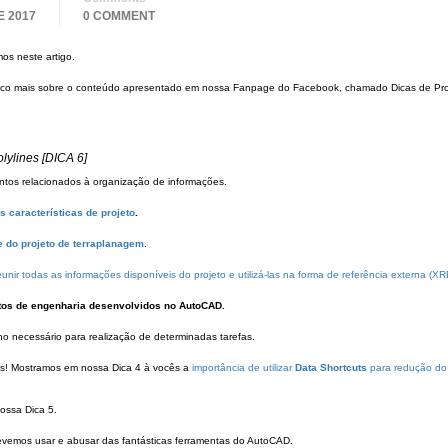
E 2017
0 COMMENT
os neste artigo.
uco mais sobre o conteúdo apresentado em nossa Fanpage do Facebook, chamado Dicas de Pro
lylines [DICA 6]
tos relacionados à organização de informações.
as características de projeto
.
e do projeto de terraplanagem
.
nir todas as informações disponíveis do projeto e utilizá-las na forma de referência externa (XR
etos de engenharia desenvolvidos no AutoCAD.
ho necessário para realização de determinadas tarefas.
is! Mostramos em nossa Dica 4 à vocês a
importância de utilizar
Data Shortcuts
para redução do
ssa Dica 5.
devemos usar e abusar das fantásticas ferramentas do AutoCAD.