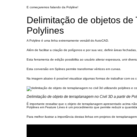
E começaremos falando da Polyline!
Delimitação de objetos de 
Polylines
A Polyline é uma linha extremamente versátil do AutoCAD.
Além de facilitar a criação de polígonos e por sua vez, definir áreas fechadas,
Esta ferramenta de edição possibilita ao usuário alterar espessura, unir dive
Esta conversão em Splines permite transformar vértices em curvas.
Na imagem abaixo é possível visualizar algumas formas de trabalhar com os c
Delimitação de objeto de terraplanagem no Civil 3D a partir de Pol
É importante ressaltar que o objeto de terraplanagem apresentado acima não f
Polylines em Feature Lines é um procedimento que permite reduzir a quantida
Para melhor ilustrar a importância destas linhas em projetos de terraplanagem