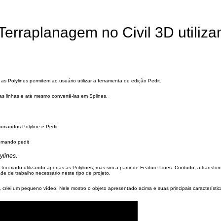
Terraplanagem no Civil 3D utiliz
 as Polylines permitem ao usuário utilizar a ferramenta de edição Pedit.
rsas linhas e até mesmo convertê-las em Splines.
omandos Polyline e Pedit.
ylines.
oi criado utilizando apenas as Polylines, mas sim a partir de Feature Lines. Contudo, a transfo
de de trabalho necessário neste tipo de projeto.
, criei um pequeno vídeo. Nele mostro o objeto apresentado acima e suas principais característic