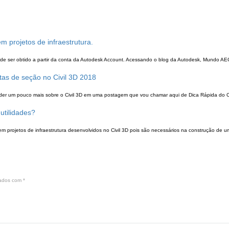
em projetos de infraestrutura.
 pode ser obtido a partir da conta da Autodesk Account. Acessando o blog da Autodesk, Mundo AE
stas de seção no Civil 3D 2018
er um pouco mais sobre o Civil 3D em uma postagem que vou chamar aqui de Dica Rápida do Civ
utilidades?
 em projetos de infraestrutura desenvolvidos no Civil 3D pois são necessários na construção de u
cados com
*