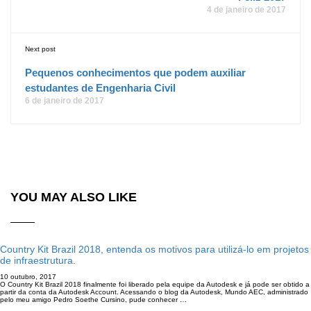
4 de janeiro de 2017
Next post
Pequenos conhecimentos que podem auxiliar
estudantes de Engenharia Civil
6 de janeiro de 2017
YOU MAY ALSO LIKE
Country Kit Brazil 2018, entenda os motivos para utilizá-lo em projetos
de infraestrutura.
10 outubro, 2017
O Country Kit Brazil 2018 finalmente foi liberado pela equipe da Autodesk e já pode ser obtido a
partir da conta da Autodesk Account. Acessando o blog da Autodesk, Mundo AEC, administrado
pelo meu amigo Pedro Soethe Cursino, pude conhecer …