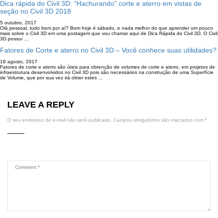
Dica rápida do Civil 3D: “Hachurando” corte e aterro em vistas de
seção no Civil 3D 2018
5 outubro, 2017
Olá pessoal, tudo bem por aí? Bom hoje é sábado, e nada melhor do que aprender um pouco
mais sobre o Civil 3D em uma postagem que vou chamar aqui de Dica Rápida do Civil 3D. O Civil
3D possui …
Fatores de Corte e aterro no Civil 3D – Você conhece suas utilidades?
18 agosto, 2017
Fatores de corte e aterro são úteis para obtenção de volumes de corte e aterro, em projetos de
infraestrutura desenvolvidos no Civil 3D pois são necessários na construção de uma Superfície
de Volume, que por sua vez irá obter estes …
LEAVE A REPLY
O seu endereço de e-mail não será publicado.
Campos obrigatórios são marcados com
*