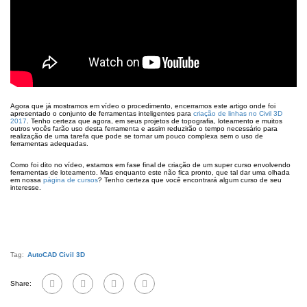
Agora que já mostramos em vídeo o procedimento, encerramos este artigo onde foi
apresentado o conjunto de ferramentas inteligentes para
criação de linhas no Civil 3D
2017
. Tenho certeza que agora, em seus projetos de topografia, loteamento e muitos
outros vocês farão uso desta ferramenta e assim reduzirão o tempo necessário para
realização de uma tarefa que pode se tornar um pouco complexa sem o uso de
ferramentas adequadas.
Como foi dito no vídeo, estamos em fase final de criação de um super curso envolvendo
ferramentas de loteamento. Mas enquanto este não fica pronto, que tal dar uma olhada
em nossa
página de cursos
? Tenho certeza que você encontrará algum curso de seu
interesse.
Tag:
AutoCAD Civil 3D
Share: