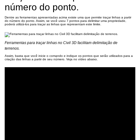
número do ponto.
Dentre as ferramentas apresentadas acima existe uma que permite traçar linhas a partir
do número do ponto. Assim, se você usou 7 pontos para delimitar uma propriedade,
poderá utilizá-los para traçar as linhas que representam este limite.
Ferramentas para traçar linhas no Civil 3D facilitam delimitação de
terrenos.
Assim, basta que você inicie o comando e indique os pontos que serão utilizados para a
criação das linhas a partir de seu número. Veja no vídeo abaixo.