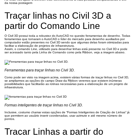
da nossa postagem
Traçar linhas no Civil 3D a
partir do Comando Line
O Civil 3D possui toda a robustez do AutoCAD no quesito ferramentas de desenho. Todas
ferramentas que tornaram o AutoCAD o líder do mercado para desenho auxiliados por
computador estão presentes no Civil 3D sendo que algumas delas foram otimizadas para
facilitar a elaboração de projetos de infraestrutura.
Assim, o comando Line, utilizado para desenhar linhas está presente no Civil 3D e pode
ser acessado tanto pela Linha de Comando como pela Ribbon, veja a imagem abaixo.
Ferramentas para traçar linhas no Civil 3D.
Como pode ser visto na imagem acima, existem várias formas de traçar linhas no Civil 3D,
se ampliarmos as opções do campo Draw da Ribbon veremos que existem inúmeras
possibilidades que facilitarão as rotinas necessárias para a elaboração de um projeto de
infraestrutura.
Formas inteligentes de traçar linhas no Civil 3D.
Inclusive, costumo chamar estas opções de “Formas Inteligentes de Criação de Linhas” já
que permitem ao usuário inserir coordenadas, usar azimute e até mesmo número de
pontos.
Traçar Linhas a partir do