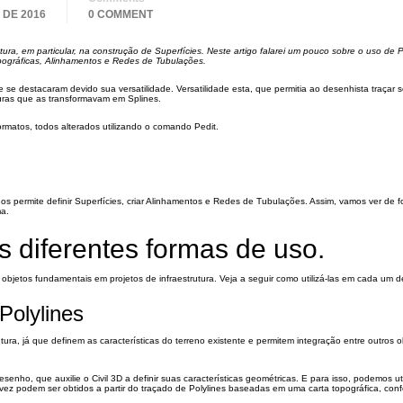
 DE 2016
0 COMMENT
utura, em particular, na construção de Superfícies. Neste artigo falarei um pouco sobre o uso de P
 topográficas, Alinhamentos e Redes de Tubulações.
 se destacaram devido sua versatilidade. Versatilidade esta, que permitia ao desenhista traçar 
turas que as transformavam em Splines.
ormatos, todos alterados utilizando o comando Pedit.
os permite definir Superfícies, criar Alinhamentos e Redes de Tubulações. Assim, vamos ver de 
ma.
s diferentes formas de uso.
os objetos fundamentais em projetos de infraestrutura. Veja a seguir como utilizá-las em cada um d
Polylines
ura, já que definem as características do terreno existente e permitem integração entre outros 
senho, que auxilie o Civil 3D a definir suas características geométricas. E para isso, podemos uti
vez podem ser obtidos a partir do traçado de Polylines baseadas em uma carta topográfica, confo