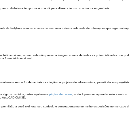
poupando dinheiro e tempo, se é que dá para diferenciar um do outro na engenharia.
artir de Polylines somos capazes de criar uma determinada rede de tubulações que siga um traç
a bidimensional, o que pode não passar a imagem correta de todas as potencialidades que po
ua forma tridimensional.
continuam sendo fundamentais na criação de projetos de infraestrutura, permitindo aos projetist
r alguns usuários, deixo aqui nossa
página de cursos
, onde é possível aprender este e outros
o AutoCAD Civil 3D.
permitirão a você melhorar seu currículo e consequentemente melhores posições no mercado de