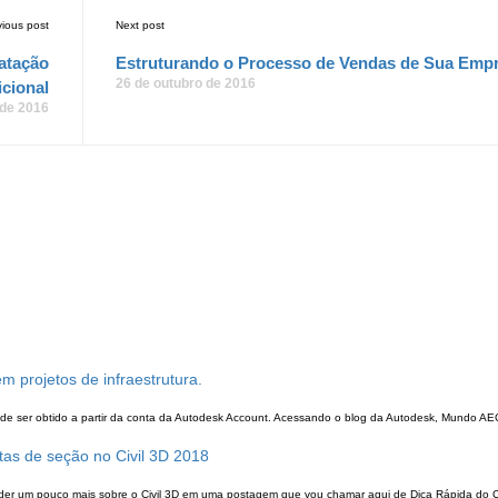
vious post
Next post
atação
Estruturando o Processo de Vendas de Sua Emp
26 de outubro de 2016
cional
 de 2016
em projetos de infraestrutura.
 pode ser obtido a partir da conta da Autodesk Account. Acessando o blog da Autodesk, Mundo AE
stas de seção no Civil 3D 2018
er um pouco mais sobre o Civil 3D em uma postagem que vou chamar aqui de Dica Rápida do Civ