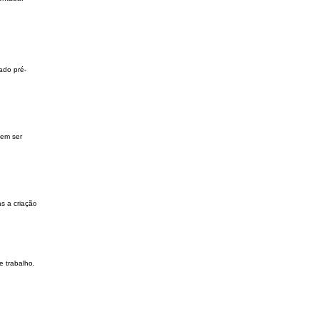
ado pré-
dem ser
as a criação
 trabalho.