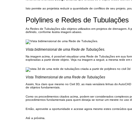
Isto permite ao projetista reduzir a quantidade de conflitos de seu projeto, 
Polylines e Redes de Tubulações
As Redes de Tubulações são objetos utilizados em projetos de drenagem. A p
definido, conforme ilustra imagem abaixo.
Vista bidimensional de uma Rede de Tubulações.
Na imagem acima, é possível visualizar uma Rede de Tubulações em sua form
exploradas a partir deste objeto. Veja na imagem a seguir, a mesma rede em s
Vista Tridimensional de uma Rede de Tubulações
Assim, fica claro que mesmo no Civil 3D, as mais versáteis linhas do AutoCAD 
de objetos fundamentais.
Como os procedimentos citados acima, podem ser considerados complexos po
procedimentos fundamentais para quem deseja se tornar um mestre no uso d
Então, aproveite a oportunidade e acesse agora mesmo estes conteúdos que 
Até a próxima.