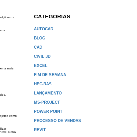
CATEGORIAS
olylines no
AUTOCAD
seus
BLOG
CAD
CIVIL 3D
EXCEL
forma mais
FIM DE SEMANA
HEC-RAS
LANÇAMENTO
eles.
MS-PROJECT
POWER POINT
objetos como
PROCESSO DE VENDAS
lizar
REVIT
rme ilustra