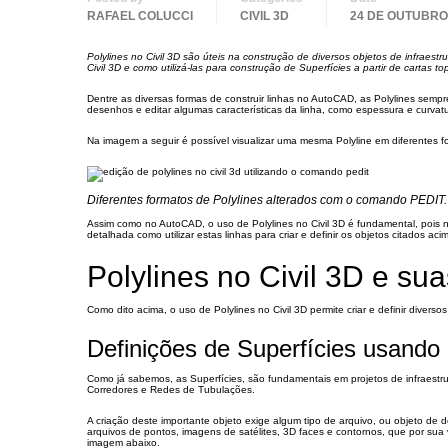
RAFAEL COLUCCI
CIVIL 3D
24 DE OUTUBRO
Polylines no Civil 3D são úteis na construção de diversos objetos de infraestr
Civil 3D e como utilizá-las para construção de Superfícies a partir de cartas
Dentre as diversas formas de construir linhas no AutoCAD, as Polylines sempre
desenhos e editar algumas características da linha, como espessura e curva
Na imagem a seguir é possível visualizar uma mesma Polyline em diferentes f
Diferentes formatos de Polylines alterados com o comando PEDIT.
Assim como no AutoCAD, o uso de Polylines no Civil 3D é fundamental, pois n
detalhada como utilizar estas linhas para criar e definir os objetos citados aci
Polylines no Civil 3D e sua
Como dito acima, o uso de Polylines no Civil 3D permite criar e definir divers
Definições de Superfícies usando 
Como já sabemos, as Superfícies, são fundamentais em projetos de infraestrut
Corredores e Redes de Tubulações.
A criação deste importante objeto exige algum tipo de arquivo, ou objeto de de
arquivos de pontos, imagens de satélites, 3D faces e contornos, que por sua 
imagem abaixo.