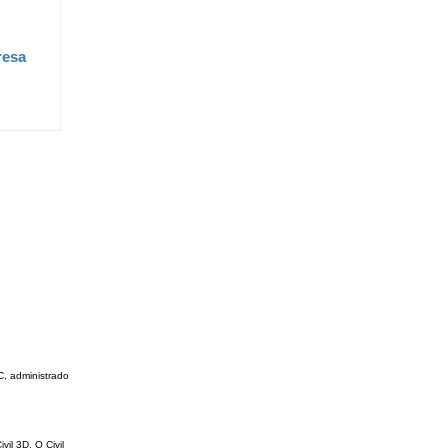
resa
C, administrado
il 3D. O Civil