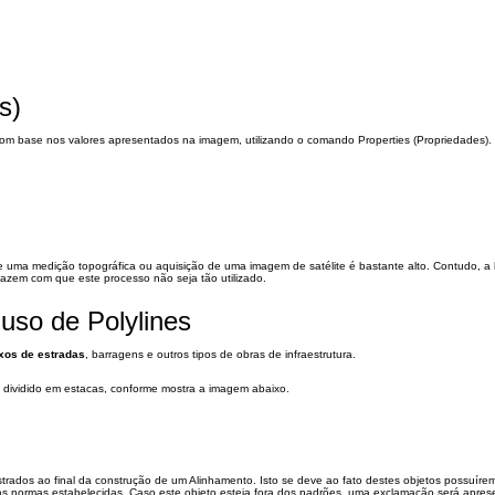
s)
, com base nos valores apresentados na imagem, utilizando o comando Properties (Propriedades).
 de uma medição topográfica ou aquisição de uma imagem de satélite é bastante alto. Contudo, a
fazem com que este processo não seja tão utilizado.
uso de Polylines
xos de estradas
, barragens e outros tipos de obras de infraestrutura.
 dividido em estacas, conforme mostra a imagem abaixo.
dos ao final da construção de um Alinhamento. Isto se deve ao fato destes objetos possuír
 às normas estabelecidas. Caso este objeto esteja fora dos padrões, uma exclamação será apres