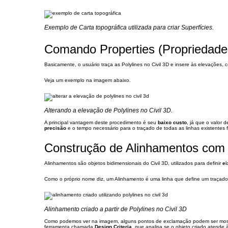
Exemplo de Carta topográfica utilizada para criar Superfícies.
Comando Properties (Propriedade
Basicamente, o usuário traça as Polylines no Civil 3D e insere às elevações
Veja um exemplo na imagem abaixo.
Alterando a elevação de Polylines no Civil 3D.
A principal vantagem deste procedimento é seu
baixo custo
, já que o valor
precisão
e o tempo necessário para o traçado de todas as linhas existentes 
Construção de Alinhamentos com 
Alinhamentos são objetos bidimensionais do Civil 3D, utilizados para definir
ei
Como o próprio nome diz, um Alinhamento é uma linha que define um traçado
Alinhamento criado a partir de Polylines no Civil 3D
Como podemos ver na imagem, alguns pontos de exclamação podem ser mostra
ferramenta chamada
Design Criteria
, que analisa se o objeto criado atende