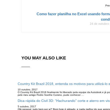
Pre
Como fazer planilha no Excel usando form
condi
24 de outubro
YOU MAY ALSO LIKE
Country Kit Brazil 2018, entenda os motivos para utilizá-lo 
10 outubro, 2017
O Country Kit Brazil 2018 finalmente foi liberado pela equipe da Autodesk e já
pelo meu amigo Pedro Soethe Cursino, pude conhecer …
Dica rápida do Civil 3D: “Hachurando” corte e aterro em vi
5 outubro, 2017
Olá pessoal, tudo bem por aí? Bom hoje é sábado, e nada melhor do que aprend