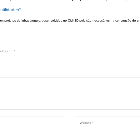
utilidades?
 em projetos de infraestrutura desenvolvidos no Civil 3D pois são necessários na construção de u
cados com
*