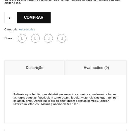
eleifend leo.
Smartphone
cases
COMPRAR
quantidade
Categoria:
Accessories
Share:
Descrição
Avaliações (0)
Pellentesque habitant morbi tristique senectus et netus et malesuada fames
ac turpis egestas. Vestibulum tortor quam, feugiat vitae, ultricies eget, tempor
sit amet, ante. Donec eu libero sit amet quam egestas semper. Aenean
ultricies mi vitae est. Mauris placerat eleifend leo.