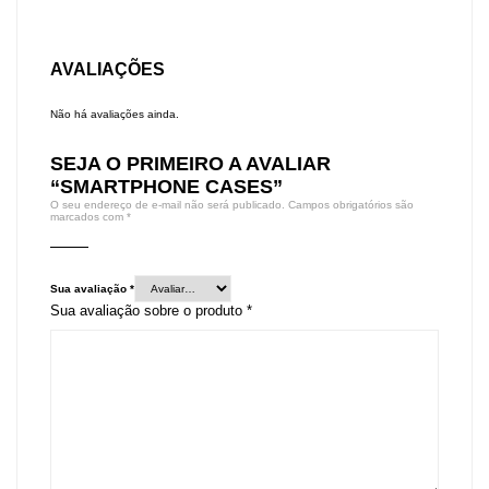
AVALIAÇÕES
Não há avaliações ainda.
SEJA O PRIMEIRO A AVALIAR
“SMARTPHONE CASES”
O seu endereço de e-mail não será publicado.
Campos obrigatórios são
marcados com
*
Sua avaliação
*
Sua avaliação sobre o produto
*