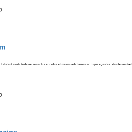
0
am
habitant morbi tristique senectus et netus et malesuada fames ac turpis egestas. Vestibulum tortor
0