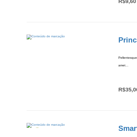
R$
9,60
Princ
Pellentesque 
amet…
R$
35,0
Smar
Oferta!