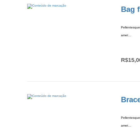
Bag f
Pellentesque 
amet…
R$
15,0
Brace
Pellentesque 
amet…