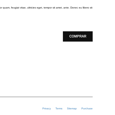
 quam, feugiat vitae, ultricies eget, tempor sit amet, ante. Donec eu libero sit
COMPRAR
Privacy
Terms
Sitemap
Purchase