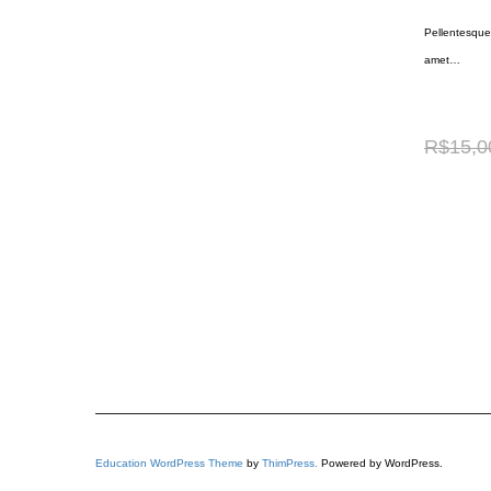
Pellentesque 
amet…
R$
15,0
Education WordPress Theme
by
ThimPress.
Powered by WordPress.