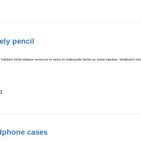
ely pencil
habitant morbi tristique senectus et netus et malesuada fames ac turpis egestas. Vestibulum tortor
0
tphone cases