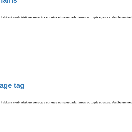
hains
habitant morbi tristique senectus et netus et malesuada fames ac turpis egestas. Vestibulum tortor
age tag
habitant morbi tristique senectus et netus et malesuada fames ac turpis egestas. Vestibulum tortor