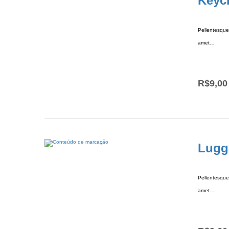
Keyc
Pellentesque 
amet…
R$
9,00
Lugg
Pellentesque 
amet…