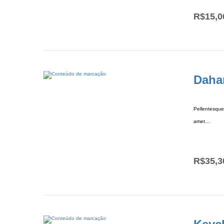
R$
15,0
Dah
Pellentesque 
amet…
R$
35,3