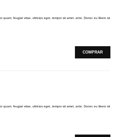
 quam, feugiat vitae, ultricies eget, tempor sit amet, ante. Donec eu libero sit
COMPRAR
 quam, feugiat vitae, ultricies eget, tempor sit amet, ante. Donec eu libero sit