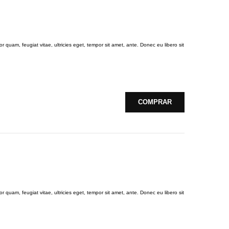
 quam, feugiat vitae, ultricies eget, tempor sit amet, ante. Donec eu libero sit
COMPRAR
 quam, feugiat vitae, ultricies eget, tempor sit amet, ante. Donec eu libero sit