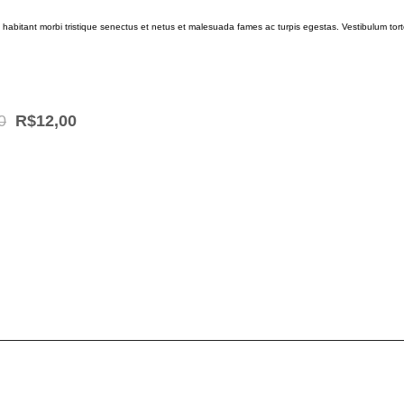
habitant morbi tristique senectus et netus et malesuada fames ac turpis egestas. Vestibulum tortor
Original
Current
0
R$
12,00
price
price
was:
is:
R$15,00.
R$12,00.