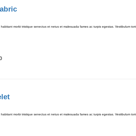
abric
habitant morbi tristique senectus et netus et malesuada fames ac turpis egestas. Vestibulum tortor
0
let
habitant morbi tristique senectus et netus et malesuada fames ac turpis egestas. Vestibulum tortor