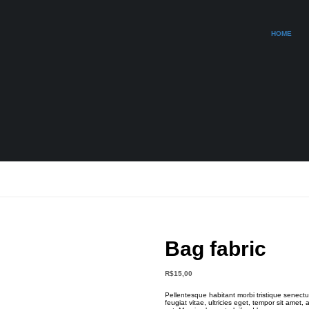
HOME
Bag fabric
R$
15,00
Pellentesque habitant morbi tristique senect
feugiat vitae, ultricies eget, tempor sit amet