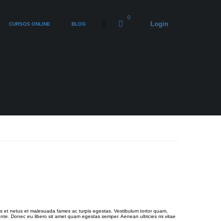
0
Login
CURSOS ONLINE
BLOG
us et netus et malesuada fames ac turpis egestas. Vestibulum tortor quam,
, ante. Donec eu libero sit amet quam egestas semper. Aenean ultricies mi vitae