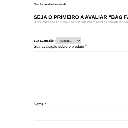
Não há avaliações ainda.
SEJA O PRIMEIRO A AVALIAR “BAG 
O seu endereço de e-mail não será publicado.
Campos obrigatórios s
Sua avaliação
*
Sua avaliação sobre o produto
*
Nome
*