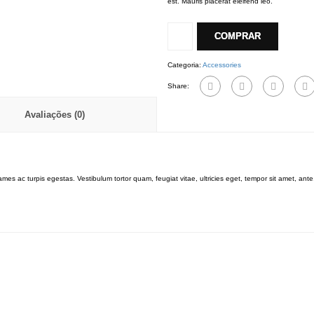
est. Mauris placerat eleifend leo.
Bag
fabric
COMPRAR
quantidade
Categoria:
Accessories
Share:
Avaliações (0)
mes ac turpis egestas. Vestibulum tortor quam, feugiat vitae, ultricies eget, tempor sit amet, an