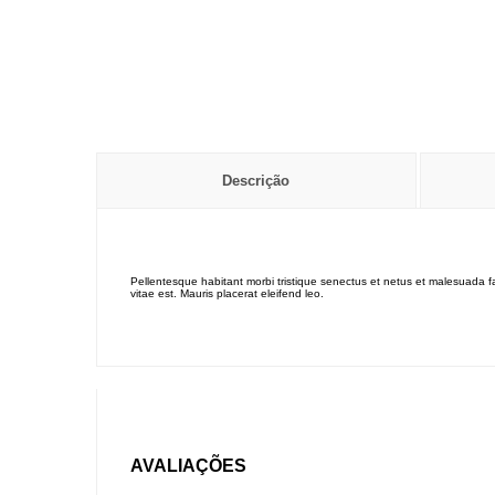
Descrição
Pellentesque habitant morbi tristique senectus et netus et malesuada fa
vitae est. Mauris placerat eleifend leo.
AVALIAÇÕES