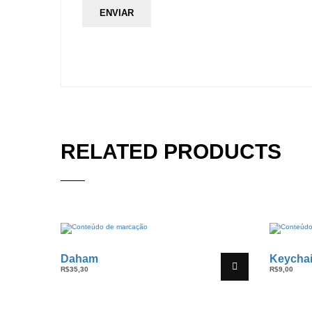
RELATED PRODUCTS
Daham
Keycha
R$
35,30
R$
9,00