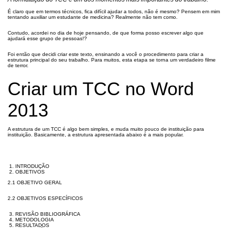
É claro que em termos técnicos, fica difícil ajudar a todos, não é mesmo? Pensem em mim
tentando auxiliar um estudante de medicina? Realmente não tem como.
Contudo, acordei no dia de hoje pensando, de que forma posso escrever algo que
ajudará esse grupo de pessoas!?
Foi então que decidi criar este texto, ensinando a você o procedimento para criar a
estrutura principal do seu trabalho. Para muitos, esta etapa se torna um verdadeiro filme
de terror.
Criar um TCC no Word
2013
A estrutura de um TCC é algo bem simples, e muda muito pouco de instituição para
instituição. Basicamente, a estrutura apresentada abaixo é a mais popular.
INTRODUÇÃO
OBJETIVOS
2.1 OBJETIVO GERAL
2.2 OBJETIVOS ESPECÍFICOS
REVISÃO BIBLIOGRÁFICA
METODOLOGIA
RESULTADOS