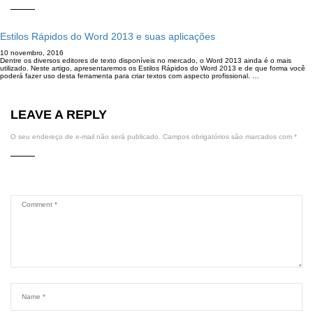
Estilos Rápidos do Word 2013 e suas aplicações
10 novembro, 2016
Dentre os diversos editores de texto disponíveis no mercado, o Word 2013 ainda é o mais
utilizado. Neste artigo, apresentaremos os Estilos Rápidos do Word 2013 e de que forma você
poderá fazer uso desta ferramenta para criar textos com aspecto profissional. …
LEAVE A REPLY
O seu endereço de e-mail não será publicado.
Campos obrigatórios são marcados com
*