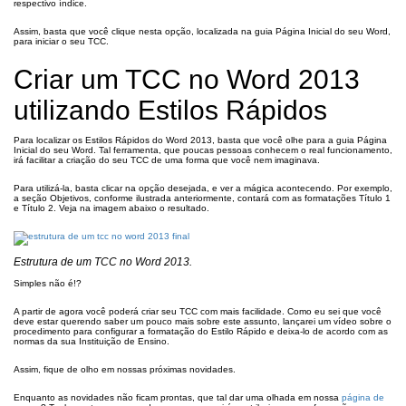
respectivo índice.
Assim, basta que você clique nesta opção, localizada na guia Página Inicial do seu Word,
para iniciar o seu TCC.
Criar um TCC no Word 2013
utilizando Estilos Rápidos
Para localizar os Estilos Rápidos do Word 2013, basta que você olhe para a guia Página
Inicial do seu Word. Tal ferramenta, que poucas pessoas conhecem o real funcionamento,
irá facilitar a criação do seu TCC de uma forma que você nem imaginava.
Para utilizá-la, basta clicar na opção desejada, e ver a mágica acontecendo. Por exemplo,
a seção Objetivos, conforme ilustrada anteriormente, contará com as formatações Título 1
e Título 2. Veja na imagem abaixo o resultado.
Estrutura de um TCC no Word 2013.
Simples não é!?
A partir de agora você poderá criar seu TCC com mais facilidade. Como eu sei que você
deve estar querendo saber um pouco mais sobre este assunto, lançarei um vídeo sobre o
procedimento para configurar a formatação do Estilo Rápido e deixa-lo de acordo com as
normas da sua Instituição de Ensino.
Assim, fique de olho em nossas próximas novidades.
Enquanto as novidades não ficam prontas, que tal dar uma olhada em nossa
página de