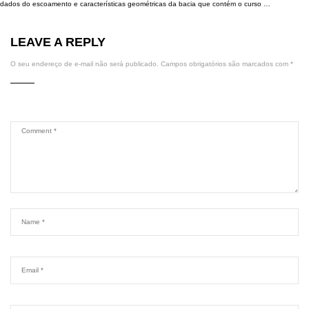
dados do escoamento e características geométricas da bacia que contém o curso …
LEAVE A REPLY
O seu endereço de e-mail não será publicado.
Campos obrigatórios são marcados com
*