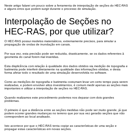
Neste artigo falarei um pouco sobre a ferramenta de interpolação de seções do HEC-RAS
e alguns erros que podem surgir durante o processo de simulação.
Interpolação de Seções no
HEC-RAS, por que utilizar?
O HEC-RAS possui modelos matemáticos, extremamente precisos, para simular a
propagação de ondas de inundação em canais.
Por sua vez, esta precisão pode ser reduzida, drasticamente, se os dados referentes à
geometria do canal forem mal inseridas.
Esta displicência com relação à qualidade dos dados obtidos via medição de topografia e
batimetria pode interferir diretamente na qualidade das informações obtidas, e desta
forma afetar todo o resultado de uma simulação desenvolvida no software.
Como as medições de topografia e batimetria costumam levar um certo tempo para serem
realizadas, e podem envolver altos investimentos, é comum medir apenas as seções mais
importantes e utilizar a interpolação de seções no HEC-RAS.
Quando realizamos este procedimento podemos nos deparar com dois grandes
problemas.
O primeiro é que a distância entre as seções medidas não pode ser muito grande, já que
podem ocorrer grandes mudanças no terreno que por sua vez gerarão seções que não
correspondem ao local analisado.
Isto acontece por que o HEC-RAS tenta copiar as características de uma seção e
propagar estas características em novas seções.