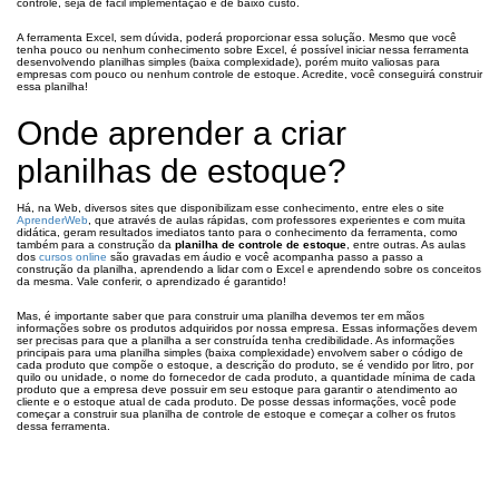
controle, seja de fácil implementação e de baixo custo.
A ferramenta Excel, sem dúvida, poderá proporcionar essa solução. Mesmo que você
tenha pouco ou nenhum conhecimento sobre Excel, é possível iniciar nessa ferramenta
desenvolvendo planilhas simples (baixa complexidade), porém muito valiosas para
empresas com pouco ou nenhum controle de estoque. Acredite, você conseguirá construir
essa planilha!
Onde aprender a criar
planilhas de estoque?
Há, na Web, diversos sites que disponibilizam esse conhecimento, entre eles o site
AprenderWeb
, que através de aulas rápidas, com professores experientes e com muita
didática, geram resultados imediatos tanto para o conhecimento da ferramenta, como
também para a construção da
planilha de controle de estoque
, entre outras. As aulas
dos
cursos online
são gravadas em áudio e você acompanha passo a passo a
construção da planilha, aprendendo a lidar com o Excel e aprendendo sobre os conceitos
da mesma. Vale conferir, o aprendizado é garantido!
Mas, é importante saber que para construir uma planilha devemos ter em mãos
informações sobre os produtos adquiridos por nossa empresa. Essas informações devem
ser precisas para que a planilha a ser construída tenha credibilidade. As informações
principais para uma planilha simples (baixa complexidade) envolvem saber o código de
cada produto que compõe o estoque, a descrição do produto, se é vendido por litro, por
quilo ou unidade, o nome do fornecedor de cada produto, a quantidade mínima de cada
produto que a empresa deve possuir em seu estoque para garantir o atendimento ao
cliente e o estoque atual de cada produto. De posse dessas informações, você pode
começar a construir sua planilha de controle de estoque e começar a colher os frutos
dessa ferramenta.