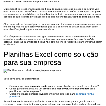
estiver abaixo do determinado por você como ideal.
Outro benefício é saber a localização física de cada produto no estoque que, uma vez
desconhecida, traz lentidão no atendimento aos clientes. Também muito apreciado pelos
empresários é a possibilidade da identificação de furto ou fraudes, uma vez que sem um
controle seguro é muito difícil sabermos se algum item desapareceu de suas prateleiras.
Além desses benefícios citados, é fundamental que tenhamos relatórios válidos que nos
informem produtos que estão vendendo pouco e com vendas estagnadas, bem como
uma classificação dos produtos mais vendidos.
Não são poucas as empresas que ignoram um controle eficaz da movimentação de
entradas e saídas de seus produtos e insumos, acarretando os famosos “furos” de
estoque, onde as quantidades físicas não batem com os registros, sejam em fichas sejam
no sistema.
Planilhas Excel como solução
para sua empresa
Você deve estar se perguntando:
Será que precisarei
investir muito
para ter uma planilha de controle de estoque?
Conseguirei sem ajuda de um
profissional desenvolver e implementar
essa
planilha em minha empresa?
Quais informações preciso levantar em minha empresa para
construir minha
planilha
?
Se você concorda com a importância do controle de estoque para a gestão de sua
empresa é hora então de buscar e uma solução que promova todos os benefícios desse