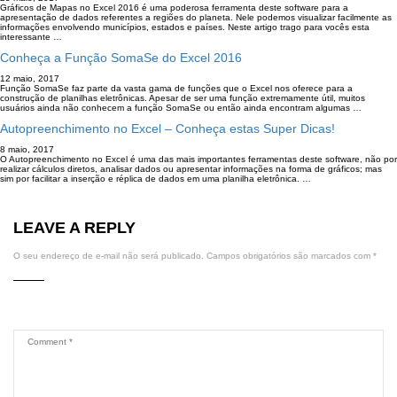
Gráficos de Mapas no Excel 2016 é uma poderosa ferramenta deste software para a
apresentação de dados referentes a regiões do planeta. Nele podemos visualizar facilmente as
informações envolvendo municípios, estados e países. Neste artigo trago para vocês esta
interessante …
Conheça a Função SomaSe do Excel 2016
12 maio, 2017
Função SomaSe faz parte da vasta gama de funções que o Excel nos oferece para a
construção de planilhas eletrônicas. Apesar de ser uma função extremamente útil, muitos
usuários ainda não conhecem a função SomaSe ou então ainda encontram algumas …
Autopreenchimento no Excel – Conheça estas Super Dicas!
8 maio, 2017
O Autopreenchimento no Excel é uma das mais importantes ferramentas deste software, não por
realizar cálculos diretos, analisar dados ou apresentar informações na forma de gráficos; mas
sim por facilitar a inserção e réplica de dados em uma planilha eletrônica. …
LEAVE A REPLY
O seu endereço de e-mail não será publicado.
Campos obrigatórios são marcados com
*