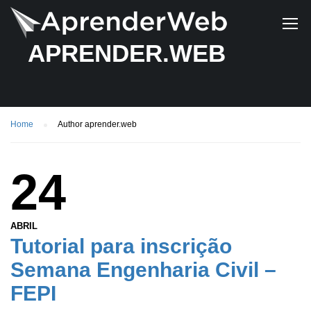
APRENDER.WEB
Home
Author aprender.web
24
ABRIL
Tutorial para inscrição
Semana Engenharia Civil –
FEPI