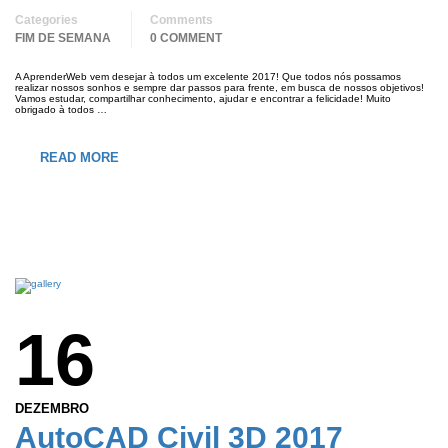
Categories
Comments
FIM DE SEMANA
0 COMMENT
A AprenderWeb vem desejar à todos um excelente 2017! Que todos nós possamos
realizar nossos sonhos e sempre dar passos para frente, em busca de nossos objetivos!
Vamos estudar, compartilhar conhecimento, ajudar e encontrar a felicidade! Muito
obrigado à todos …
READ MORE
16
DEZEMBRO
AutoCAD Civil 3D 2017