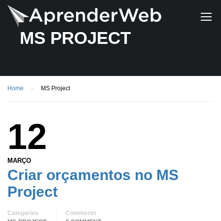
MS PROJECT
Home
MS Project
12
MARÇO
Criar orçamentos no MS
Project
Categories
Comments