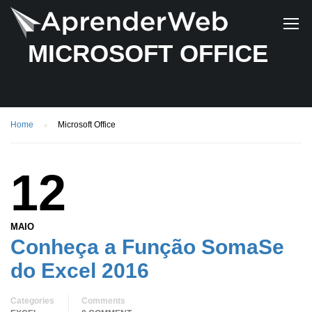
MICROSOFT OFFICE
Home
Microsoft Office
12
MAIO
Conheça a Função SomaSe
do Excel 2016
Categories
Comments