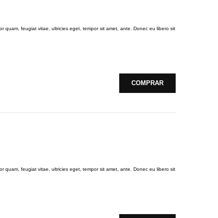
 quam, feugiat vitae, ultricies eget, tempor sit amet, ante. Donec eu libero sit
COMPRAR
 quam, feugiat vitae, ultricies eget, tempor sit amet, ante. Donec eu libero sit