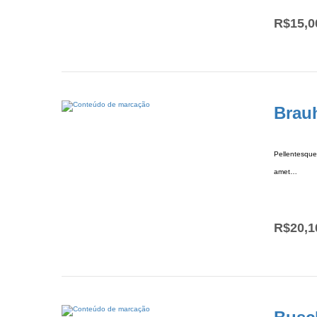
R$
15,0
Brau
Pellentesque 
amet…
R$
20,1