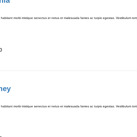
hla
habitant morbi tristique senectus et netus et malesuada fames ac turpis egestas. Vestibulum tortor
0
ney
habitant morbi tristique senectus et netus et malesuada fames ac turpis egestas. Vestibulum tortor