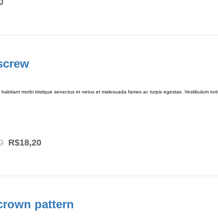
0
screw
habitant morbi tristique senectus et netus et malesuada fames ac turpis egestas. Vestibulum tortor
Original
Current
0
R$
18,20
price
price
was:
is:
R$20,40.
R$18,20.
crown pattern