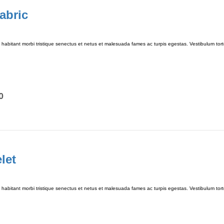
abric
habitant morbi tristique senectus et netus et malesuada fames ac turpis egestas. Vestibulum tortor
0
let
habitant morbi tristique senectus et netus et malesuada fames ac turpis egestas. Vestibulum tortor