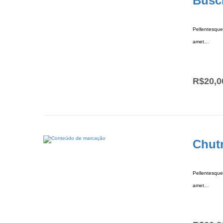
Busc
Pellentesque 
amet…
R$
20,0
Chut
Pellentesque 
amet…