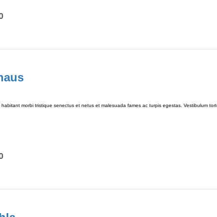
0
haus
habitant morbi tristique senectus et netus et malesuada fames ac turpis egestas. Vestibulum tortor
0