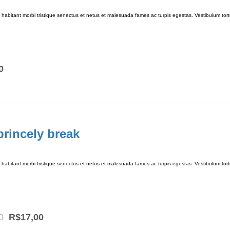
habitant morbi tristique senectus et netus et malesuada fames ac turpis egestas. Vestibulum tortor
0
rincely break
habitant morbi tristique senectus et netus et malesuada fames ac turpis egestas. Vestibulum tortor
Original
Current
0
R$
17,00
price
price