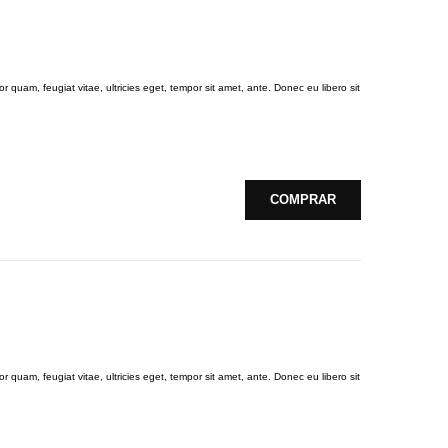
 quam, feugiat vitae, ultricies eget, tempor sit amet, ante. Donec eu libero sit
COMPRAR
 quam, feugiat vitae, ultricies eget, tempor sit amet, ante. Donec eu libero sit