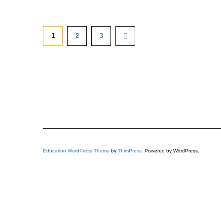
1
2
3
Education WordPress Theme
by
ThimPress.
Powered by WordPress.