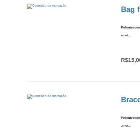
Bag f
Pellentesque 
amet…
R$
15,0
Brace
Pellentesque 
amet…