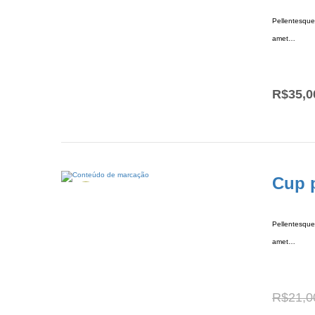
Pellentesque 
amet…
R$
35,0
Cup p
Oferta!
Pellentesque 
amet…
R$
21,0