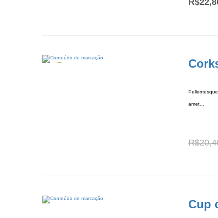
R$
22,8
Cork
Oferta!
Pellentesque 
amet…
R$
20,4
Cup 