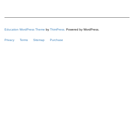
Education WordPress Theme
by
ThimPress.
Powered by WordPress.
Privacy
Terms
Sitemap
Purchase