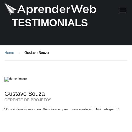
TESTIMONIALS
Home
Gustavo Souza
Gustavo Souza
GERENTE DE PROJETOS
“ Gostei demais dos cursos. Vão direto ao ponto, sem enrolação… Muito obrigado! ”